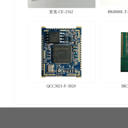
安克-CE-2162
BK8000L
QCC3021-F-3020
BK3